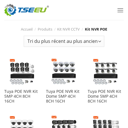
Skip
to
content
Accueil
/
Produits
/
Kit NVR CCTV
/
Kit NVR POE
Tuya POE NVR Kit
Tuya POE NVR Kit
Tuya POE NVR Kit
5MP 4CH 8CH
Dome 5MP 4CH
Dome 5MP 4CH
16CH
8CH 16CH
8CH 16CH