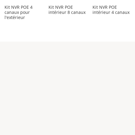
Kit NVR POE 4
Kit NVR POE
Kit NVR POE
canaux pour
intérieur 8 canaux
intérieur 4 canaux
l'extérieur
Entreprise
TÉL:+86-075523282562
Email:info@tseeu.com